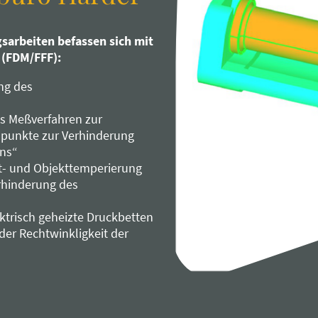
sarbeiten befassen sich mit
 (FDM/FFF):
ng des
es Meßverfahren zur
tspunkte zur Verhinderung
ens“
t- und Objekttemperierung
rhinderung des
ektrisch geheizte Druckbetten
er Rechtwinkligkeit der